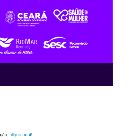
ição,
clique aqui!