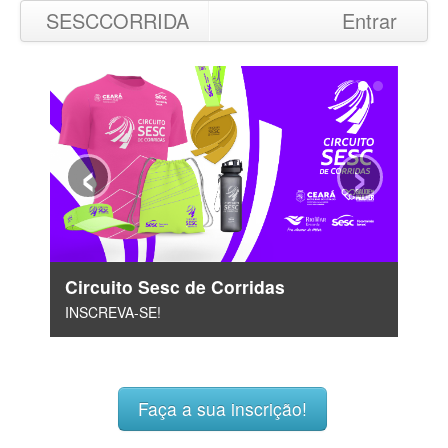
SESCCORRIDA
Entrar
‹
›
Circuito Sesc de Corridas
INSCREVA-SE!
Faça a sua inscrição!