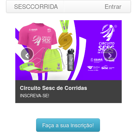
SESCCORRIDA
Entrar
‹
›
Circuito Sesc de Corridas
INSCREVA-SE!
Faça a sua inscrição!