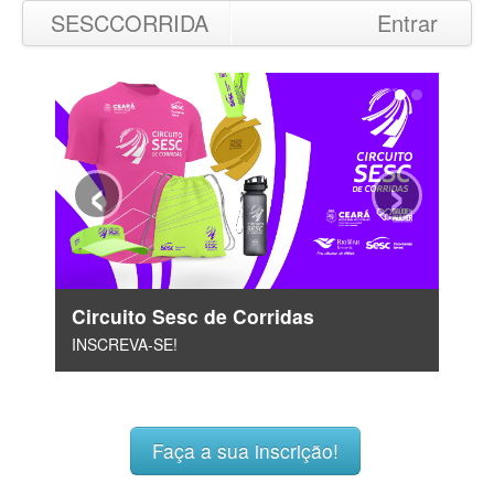
SESCCORRIDA
Entrar
‹
›
Circuito Sesc de Corridas
INSCREVA-SE!
Faça a sua inscrição!