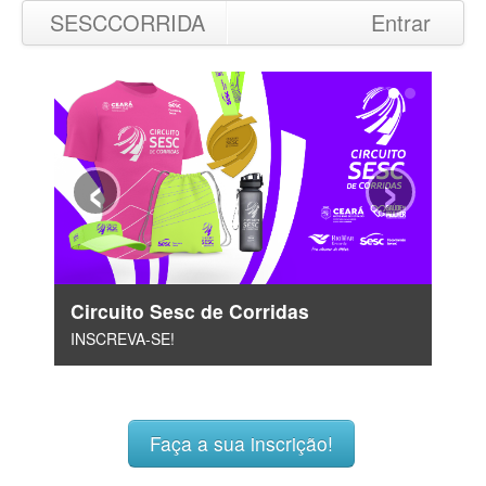
SESCCORRIDA
Entrar
‹
›
Circuito Sesc de Corridas
INSCREVA-SE!
Faça a sua inscrição!