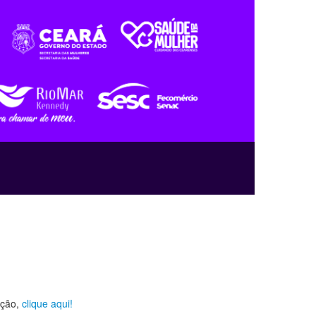
ição,
clique aqui!