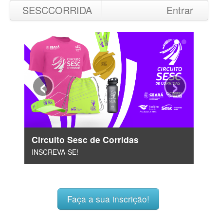
SESCCORRIDA
Entrar
‹
›
Circuito Sesc de Corridas
INSCREVA-SE!
Faça a sua inscrição!