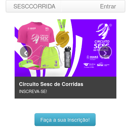
SESCCORRIDA
Entrar
‹
›
Circuito Sesc de Corridas
INSCREVA-SE!
Faça a sua inscrição!