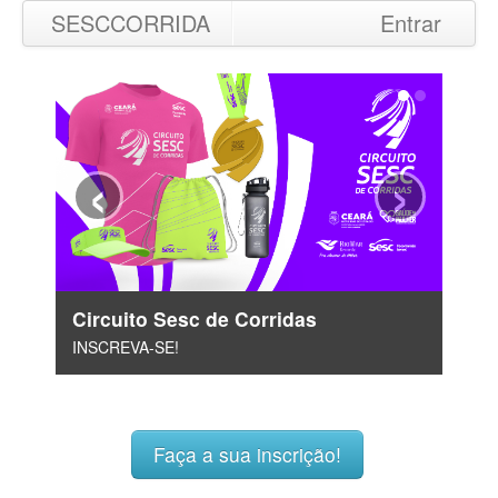
SESCCORRIDA
Entrar
‹
›
Circuito Sesc de Corridas
INSCREVA-SE!
Faça a sua inscrição!