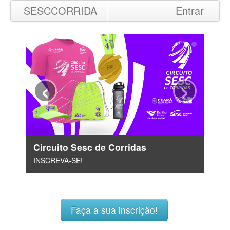
SESCCORRIDA
Entrar
‹
›
Circuito Sesc de Corridas
INSCREVA-SE!
Faça a sua inscrição!