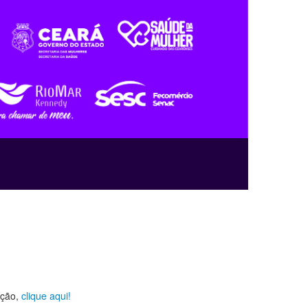
ição,
clique aqui!