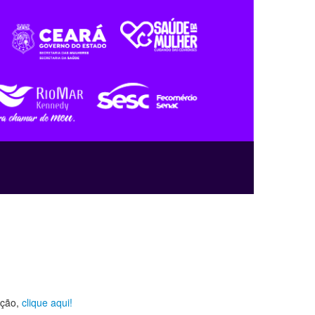
ição,
clique aqui!