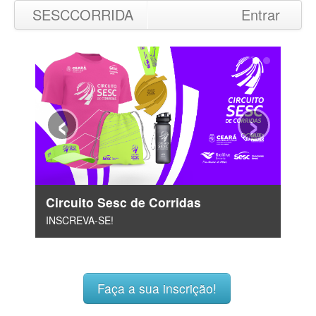
SESCCORRIDA
Entrar
‹
›
Circuito Sesc de Corridas
INSCREVA-SE!
Faça a sua inscrição!