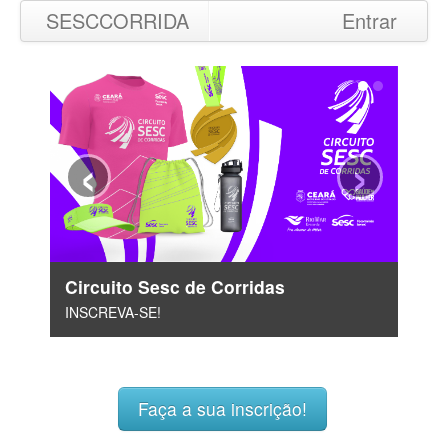
SESCCORRIDA
Entrar
‹
›
Circuito Sesc de Corridas
INSCREVA-SE!
Faça a sua inscrição!